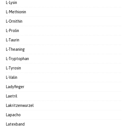
L-Lysin
L-Methionin
L-Ornithin
L-Prolin
L-Taurin
L-Theaning
L-Tryptophan
L-Tyrosin
L-Valin
Ladyfinger
Laetril
Lakritzenwurzel
Lapacho
Latexband