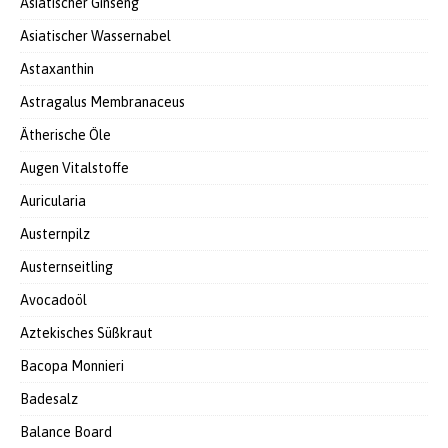
Asiatischer Ginseng
Asiatischer Wassernabel
Astaxanthin
Astragalus Membranaceus
Ätherische Öle
Augen Vitalstoffe
Auricularia
Austernpilz
Austernseitling
Avocadoöl
Aztekisches Süßkraut
Bacopa Monnieri
Badesalz
Balance Board