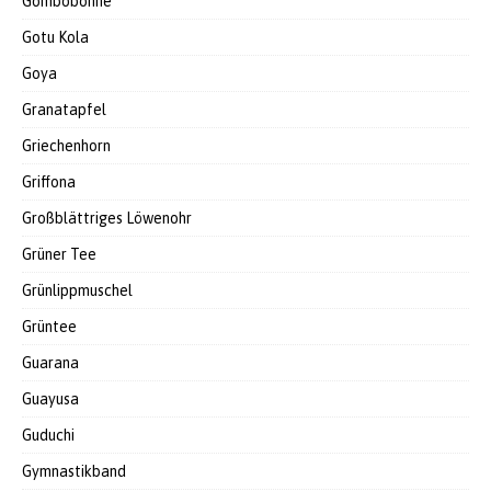
Gombobohne
Gotu Kola
Goya
Granatapfel
Griechenhorn
Griffona
Großblättriges Löwenohr
Grüner Tee
Grünlippmuschel
Grüntee
Guarana
Guayusa
Guduchi
Gymnastikband