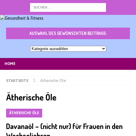
AUSWAHL DES GEWÜNSCHTEN BEITRAGS:
Auswahl
des
gewünschten
HOME
Beitrags:
STARTSEITE
Ätherische Öle
Ätherische Öle
ÄTHERISCHE ÖLE
Davanaöl – (nicht nur) für Frauen in den
Wechseljahren