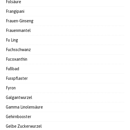
Folsäure
Frangipani
Frauen-Ginseng
Frauenmantel
Fu Ling
Fuchsschwanz
Fucoxanthin
Fußbad
Fusspflaster
Fyron
Galgantwurzel
Gamma Linolensäure
Gehirnbooster
Gelbe Zuckerwurzel