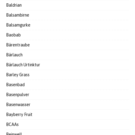
Baldrian
Balsambirne
Balsamgurke
Baobab
Bärentraube
Bärlauch
Bärlauch Urtinktur
Barley Grass
Basenbad
Basenpulver
Basenwasser
Bayberry Fruit
BCAAs
Beinwell