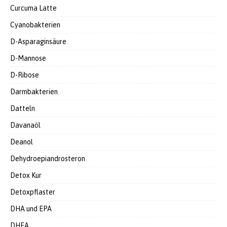
Curcuma Latte
Cyanobakterien
D-Asparaginsäure
D-Mannose
D-Ribose
Darmbakterien
Datteln
Davanaöl
Deanol
Dehydroepiandrosteron
Detox Kur
Detoxpflaster
DHA und EPA
DHEA