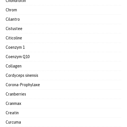
Chondroitin
Chrom
Cilantro
Cistustee
Citicoline
Coenzym 1
Coenzym Q10
Collagen
Cordyceps sinensis
Corona-Prophylaxe
Cranberries
Cranmax
Creatin
Curcuma