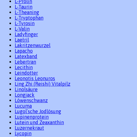
L-Prolin
L-Taurin
L-Theaning
L-Tryptophan
L-Tyrosin
L-Valin
Ladyfinger
Laetril
Lakritzenwurzel
Lapacho
Latexband
Lebertran
Lecithin
Leindotter
Leonotis Leonuros
Ling Zhi (Reishi) Vitalpilz
Linolsäure
Longjack
Löwenschwanz
Lucuma
Lugol`sche Jodlösung
Lupinenprotein
Lutein und Zeaxanthin
Luzernekraut
Lycopin