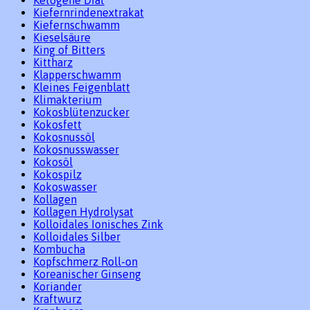
Kiefernrindenextrakat
Kiefernschwamm
Kieselsäure
King of Bitters
Kittharz
Klapperschwamm
Kleines Feigenblatt
Klimakterium
Kokosblütenzucker
Kokosfett
Kokosnussöl
Kokosnusswasser
Kokosöl
Kokospilz
Kokoswasser
Kollagen
Kollagen Hydrolysat
Kolloidales Ionisches Zink
Kolloidales Silber
Kombucha
Kopfschmerz Roll-on
Koreanischer Ginseng
Koriander
Kraftwurz