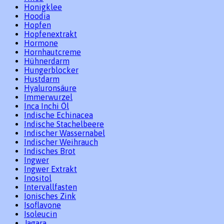
Honigklee
Hoodia
Hopfen
Hopfenextrakt
Hormone
Hornhautcreme
Hühnerdarm
Hungerblocker
Hustdarm
Hyaluronsäure
Immerwurzel
Inca Inchi Öl
Indische Echinacea
Indische Stachelbeere
Indischer Wassernabel
Indischer Weihrauch
Indisches Brot
Ingwer
Ingwer Extrakt
Inositol
Intervallfasten
Ionisches Zink
Isoflavone
Isoleucin
Jagara