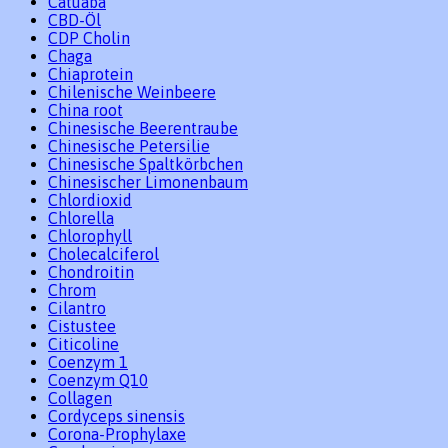
Catuaba
CBD-Öl
CDP Cholin
Chaga
Chiaprotein
Chilenische Weinbeere
China root
Chinesische Beerentraube
Chinesische Petersilie
Chinesische Spaltkörbchen
Chinesischer Limonenbaum
Chlordioxid
Chlorella
Chlorophyll
Cholecalciferol
Chondroitin
Chrom
Cilantro
Cistustee
Citicoline
Coenzym 1
Coenzym Q10
Collagen
Cordyceps sinensis
Corona-Prophylaxe