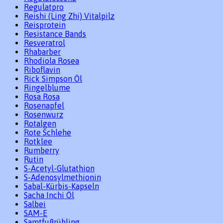
Regulatpro
Reishi (Ling Zhi) Vitalpilz
Reisprotein
Resistance Bands
Resveratrol
Rhabarber
Rhodiola Rosea
Riboflavin
Rick Simpson Öl
Ringelblume
Rosa Rosa
Rosenapfel
Rosenwurz
Rotalgen
Rote Schlehe
Rotklee
Rumberry
Rutin
S-Acetyl-Glutathion
S-Adenosylmethionin
Sabal-Kürbis-Kapseln
Sacha Inchi Öl
Salbei
SAM-E
Samtfußrübling