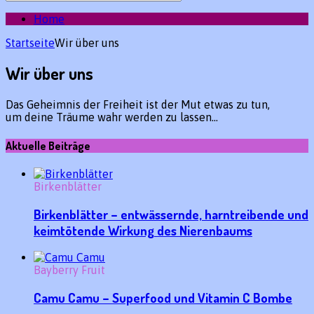
des
gewünschten
Home
Beitrags:
Startseite
Wir über uns
Wir über uns
Das Geheimnis der Freiheit ist der Mut etwas zu tun,
um deine Träume wahr werden zu lassen…
Aktuelle Beiträge
Birkenblätter
Birkenblätter – entwässernde, harntreibende und
keimtötende Wirkung des Nierenbaums
Bayberry Fruit
Camu Camu – Superfood und Vitamin C Bombe