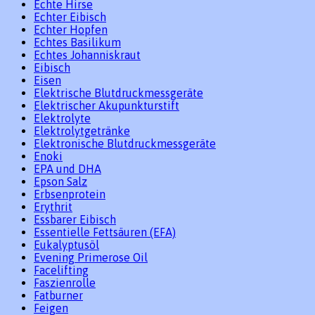
Echte Hirse
Echter Eibisch
Echter Hopfen
Echtes Basilikum
Echtes Johanniskraut
Eibisch
Eisen
Elektrische Blutdruckmessgeräte
Elektrischer Akupunkturstift
Elektrolyte
Elektrolytgetränke
Elektronische Blutdruckmessgeräte
Enoki
EPA und DHA
Epson Salz
Erbsenprotein
Erythrit
Essbarer Eibisch
Essentielle Fettsäuren (EFA)
Eukalyptusöl
Evening Primerose Oil
Facelifting
Faszienrolle
Fatburner
Feigen