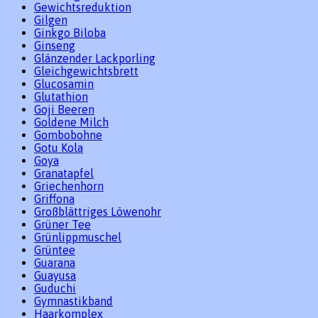
Gewichtsreduktion
Gilgen
Ginkgo Biloba
Ginseng
Glänzender Lackporling
Gleichgewichtsbrett
Glucosamin
Glutathion
Goji Beeren
Goldene Milch
Gombobohne
Gotu Kola
Goya
Granatapfel
Griechenhorn
Griffona
Großblättriges Löwenohr
Grüner Tee
Grünlippmuschel
Grüntee
Guarana
Guayusa
Guduchi
Gymnastikband
Haarkomplex