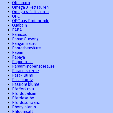
Olibanum
Omega 3 Fettsäuren
Omega 6 Fettsäuren
OPC
OPC aus Pinienrinde
Ouabain
PABA
Panaceo
Panax Ginseng
Pangamsäure
Pantothensäure
Papain
Papaya
Pappelrose
Paraaminobenzoesäure
Paranusskerne
Pasak Bumi
Pasaniapilz
Passionsblume
Pfefferkraut
Pferdebalsam
Pferdesalbe
Pferdeschwanz
Phenylalanin
Phloemsaft