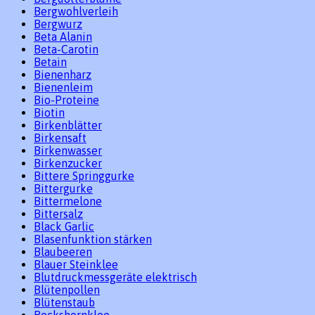
Bergwohlverleih
Bergwurz
Beta Alanin
Beta-Carotin
Betain
Bienenharz
Bienenleim
Bio-Proteine
Biotin
Birkenblätter
Birkensaft
Birkenwasser
Birkenzucker
Bittere Springgurke
Bittergurke
Bittermelone
Bittersalz
Black Garlic
Blasenfunktion stärken
Blaubeeren
Blauer Steinklee
Blutdruckmessgeräte elektrisch
Blütenpollen
Blütenstaub
Bockshornklee