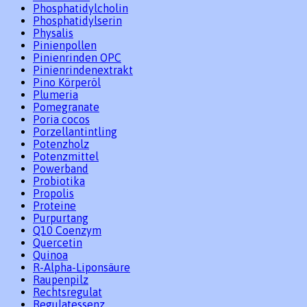
Phosphatidylcholin
Phosphatidylserin
Physalis
Pinienpollen
Pinienrinden OPC
Pinienrindenextrakt
Pino Körperöl
Plumeria
Pomegranate
Poria cocos
Porzellantintling
Potenzholz
Potenzmittel
Powerband
Probiotika
Propolis
Proteine
Purpurtang
Q10 Coenzym
Quercetin
Quinoa
R-Alpha-Liponsäure
Raupenpilz
Rechtsregulat
Regulatessenz