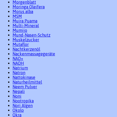
Morgenblatt
Moringa Oleifera
Morus alba
MSM
Muira Puama
Multi-Mineral
Mumijo
Mund-Nasen-Schutz
Muskelzucker
Mutaflor
Nachtkerzenöl
Nackenmassagegeräte
NAD+
NADH
Natrium
Natron
Nattokinase
Naturheilmittel
Neem Pulver
Nepali
Noni
Nootropika
Nori Algen
Okolo
Okra