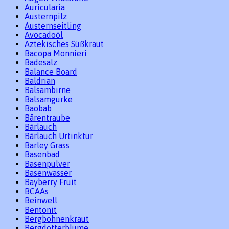
Auricularia
Austernpilz
Austernseitling
Avocadoöl
Aztekisches Süßkraut
Bacopa Monnieri
Badesalz
Balance Board
Baldrian
Balsambirne
Balsamgurke
Baobab
Bärentraube
Bärlauch
Bärlauch Urtinktur
Barley Grass
Basenbad
Basenpulver
Basenwasser
Bayberry Fruit
BCAAs
Beinwell
Bentonit
Bergbohnenkraut
Bergdotterblume