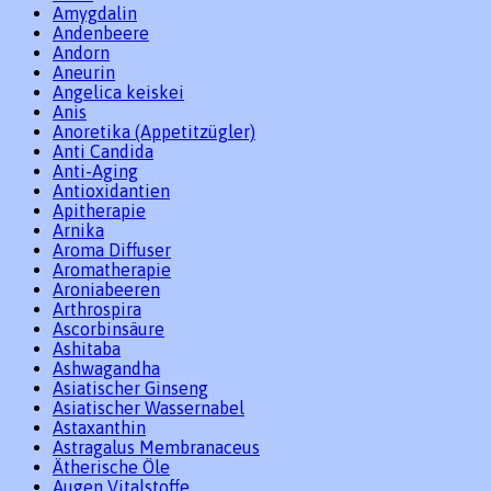
Amygdalin
Andenbeere
Andorn
Aneurin
Angelica keiskei
Anis
Anoretika (Appetitzügler)
Anti Candida
Anti-Aging
Antioxidantien
Apitherapie
Arnika
Aroma Diffuser
Aromatherapie
Aroniabeeren
Arthrospira
Ascorbinsäure
Ashitaba
Ashwagandha
Asiatischer Ginseng
Asiatischer Wassernabel
Astaxanthin
Astragalus Membranaceus
Ätherische Öle
Augen Vitalstoffe