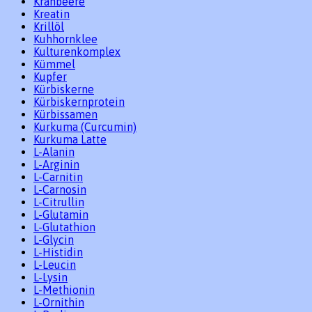
Kranbeere
Kreatin
Krillöl
Kuhhornklee
Kulturenkomplex
Kümmel
Kupfer
Kürbiskerne
Kürbiskernprotein
Kürbissamen
Kurkuma (Curcumin)
Kurkuma Latte
L-Alanin
L-Arginin
L-Carnitin
L-Carnosin
L-Citrullin
L-Glutamin
L-Glutathion
L-Glycin
L-Histidin
L-Leucin
L-Lysin
L-Methionin
L-Ornithin