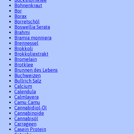
Bohnenkraut
Bor
Borax
Borretschöl
Boswellia Serata
Brahmi
Bramia monniera
Brennessel
Brokkoli
Brokkoliextrakt
Bromelain
Brotklee
Brunnen des Lebens
Buchweizen
Bullrich Salz
Calcium
Calendula
Calmlavera
Camu Camu
Cannabidiol-Öl
Cannabinoide
Cannabisöl
Carrageen
Casein Protein