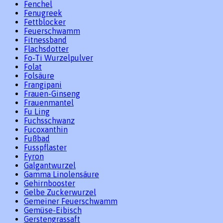
Fenchel
Fenugreek
Fettblocker
Feuerschwamm
Fitnessband
Flachsdotter
Fo-Ti Wurzelpulver
Folat
Folsäure
Frangipani
Frauen-Ginseng
Frauenmantel
Fu Ling
Fuchsschwanz
Fucoxanthin
Fußbad
Fusspflaster
Fyron
Galgantwurzel
Gamma Linolensäure
Gehirnbooster
Gelbe Zuckerwurzel
Gemeiner Feuerschwamm
Gemüse-Eibisch
Gerstengrassaft