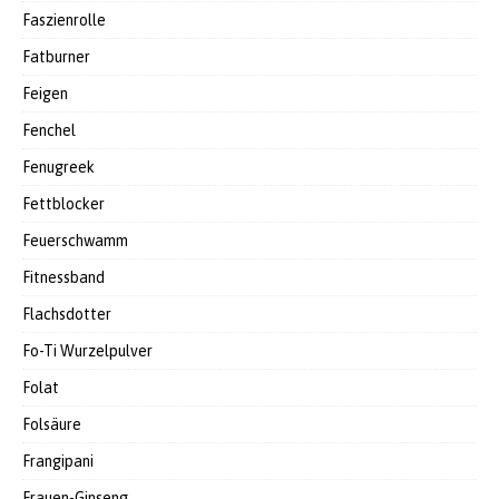
Faszienrolle
Fatburner
Feigen
Fenchel
Fenugreek
Fettblocker
Feuerschwamm
Fitnessband
Flachsdotter
Fo-Ti Wurzelpulver
Folat
Folsäure
Frangipani
Frauen-Ginseng