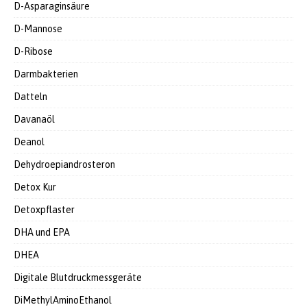
D-Asparaginsäure
D-Mannose
D-Ribose
Darmbakterien
Datteln
Davanaöl
Deanol
Dehydroepiandrosteron
Detox Kur
Detoxpflaster
DHA und EPA
DHEA
Digitale Blutdruckmessgeräte
DiMethylAminoEthanol