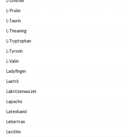
L-Ornithin
L-Prolin
L-Taurin
L-Theaning
L-Tryptophan
L-Tyrosin
L-Valin
Ladyfinger
Laetril
Lakritzenwurzel
Lapacho
Latexband
Lebertran
Lecithin