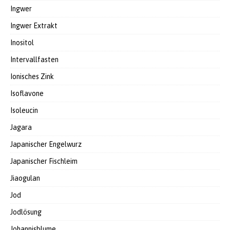
Ingwer
Ingwer Extrakt
Inositol
Intervallfasten
Ionisches Zink
Isoflavone
Isoleucin
Jagara
Japanischer Engelwurz
Japanischer Fischleim
Jiaogulan
Jod
Jodlösung
Johannisblume