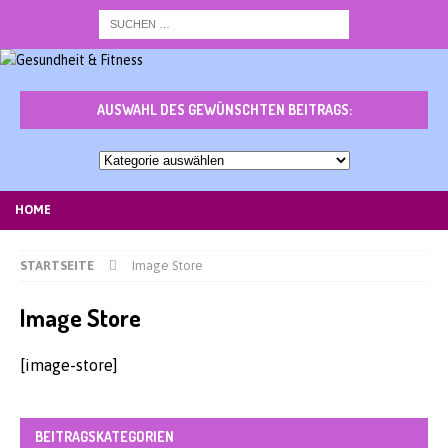
AUSWAHL DES GEWÜNSCHTEN BEITRAGS:
Auswahl
des
gewünschten
HOME
Beitrags:
STARTSEITE
Image Store
Image Store
[image-store]
BEITRAGSKATEGORIEN