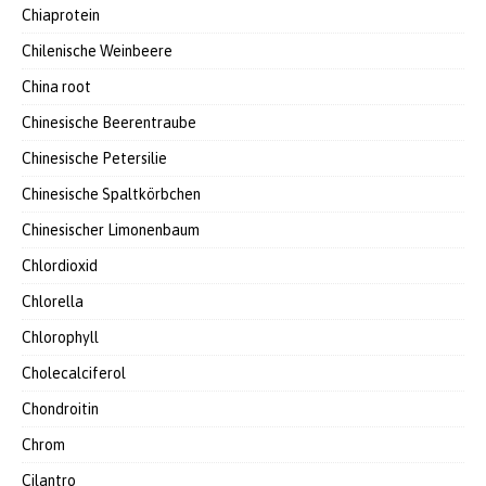
Chiaprotein
Chilenische Weinbeere
China root
Chinesische Beerentraube
Chinesische Petersilie
Chinesische Spaltkörbchen
Chinesischer Limonenbaum
Chlordioxid
Chlorella
Chlorophyll
Cholecalciferol
Chondroitin
Chrom
Cilantro